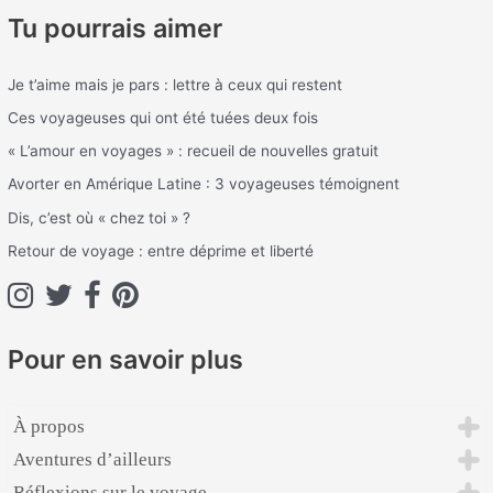
Tu pourrais aimer
c
h
Je t’aime mais je pars : lettre à ceux qui restent
e
Ces voyageuses qui ont été tuées deux fois
r
c
« L’amour en voyages » : recueil de nouvelles gratuit
h
Avorter en Amérique Latine : 3 voyageuses témoignent
e
Dis, c’est où « chez toi » ?
r
Retour de voyage : entre déprime et liberté
:
Pour en savoir plus
À propos
Aventures d’ailleurs
Réflexions sur le voyage