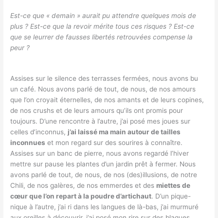
Est-ce que « demain » aurait pu attendre quelques mois de
plus ? Est-ce que la revoir mérite tous ces risques ? Est-ce
que se leurrer de fausses libertés retrouvées compense la
peur ?
Assises sur le silence des terrasses fermées, nous avons bu
un café. Nous avons parlé de tout, de nous, de nos amours
que l’on croyait éternelles, de nos amants et de leurs copines,
de nos crushs et de leurs amours qu’ils ont promis pour
toujours. D’une rencontre à l’autre, j’ai posé mes joues sur
celles d’inconnus,
j’ai laissé ma main autour de tailles
inconnues
et mon regard sur des sourires à connaître.
Assises sur un banc de pierre, nous avons regardé l’hiver
mettre sur pause les plantes d’un jardin prêt à fermer. Nous
avons parlé de tout, de nous, de nos (des)illusions, de notre
Chili, de nos galères, de nos emmerdes et des
miettes de
cœur que l’on repart à la poudre d’artichaut
. D’un pique-
nique à l’autre, j’ai ri dans les langues de là-bas, j’ai murmuré
aux oreilles à découvrir, j’ai posé mon rire sur des blagues