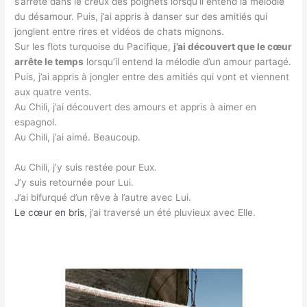
s’arrête dans le creux des poignets lorsqu’il entend la mélodie
du désamour. Puis, j’ai appris à danser sur des amitiés qui
jonglent entre rires et vidéos de chats mignons.
Sur les flots turquoise du Pacifique,
j’ai découvert que le cœur
arrête le temps
lorsqu’il entend la mélodie d’un amour partagé.
Puis, j’ai appris à jongler entre des amitiés qui vont et viennent
aux quatre vents.
Au Chili, j’ai découvert des amours et appris à aimer en
espagnol.
Au Chili, j’ai aimé. Beaucoup.
Au Chili, j’y suis restée pour Eux.
J’y suis retournée pour Lui.
J’ai bifurqué d’un rêve à l’autre avec Lui.
Le cœur en bris
, j’ai traversé un été pluvieux avec Elle.