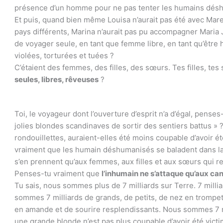
présence d’un homme pour ne pas tenter les humains dés
Et puis, quand bien même Louisa n’aurait pas été avec Mare
pays différents, Marina n’aurait pas pu accompagner Maria
de voyager seule, en tant que femme libre, en tant qu’être 
violées, torturées et tuées ?
C’étaient des femmes, des filles, des sœurs. Tes filles, te
seules, libres, rêveuses
?
Toi, le voyageur dont l’ouverture d’esprit n’a d’égal, penses
jolies blondes scandinaves de sortir des sentiers battus » ?
rondouillettes, auraient-elles été moins coupable d’avoir é
vraiment que les humain déshumanisés se baladent dans la
s’en prennent qu’aux femmes, aux filles et aux sœurs qui r
Penses-tu vraiment que
l’inhumain ne s’attaque qu’aux c
Tu sais, nous sommes plus de 7 milliards sur Terre. 7 milli
sommes 7 milliards de grands, de petits, de nez en trompett
en amande et de sourire resplendissants. Nous sommes 7 mil
une grande blonde n’est pas plus coupable d’avoir été victi