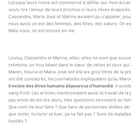
Lorsque leurs noms ont commencé à défiler sur mon écran, je
voulu lire l’amour de leurs proches ni leurs rêves évaporés
Cassandre, Maria José et Marina auraient pu s’appeler, pourr
nous aussi on est des femmes, des filles, des sœurs. On e
Mais nous, on est encore en vie.
Louisa, Cassandre et Marina, elles, elles ne sont que souve
mémoire, un trou béant dans le cœur de celles et ceux qui 
Maren, Houria et Maria José ont été les gros titres de la pre
ont été consacrés, les journalistes expliquaient qu’au Maroc
il existe des êtres humains dépourvus d’humanité
. Il exis
sang froid. Les articles mentionnaient aussi le travail de la po
pas envie de les lire alors, mes questions s’envolent au loin
Que vont-ils leur faire ? Que faire de personnes dotées d
que violer, torturer et tuer, ça ne fait pas ? Sont-ils malad
fusillés ?