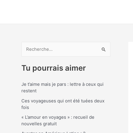
Aller
au
contenu
R
e
Tu pourrais aimer
c
h
Je t’aime mais je pars : lettre à ceux qui
e
restent
r
Ces voyageuses qui ont été tuées deux
c
fois
h
« L’amour en voyages » : recueil de
e
nouvelles gratuit
r