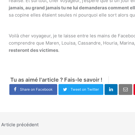
réalise. Et surtout, cher voyageur, j’espère que si un jour el
jamais, au grand jamais tu ne lui demanderas comment elle
sa copine elles étaient seules ni pourquoi elle sort alors qu’e
Voilà cher voyageur, je te laisse entre les mains de Faceboo
comprendre que Maren, Louisa, Cassandre, Houria, Marina, 
resteront des victimes
.
Tu as aimé l'article ? Fais-le savoir !
Share on Facebook
Tweet on Twitter
Article précédent