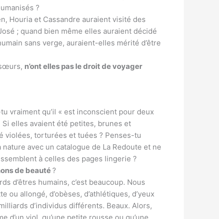
humanisés ?
n, Houria et Cassandre auraient visité des
 José ; quand bien même elles auraient décidé
humain sans verge, auraient-elles mérité d’être
s sœurs,
n’ont elles pas le droit de voyager
-tu vraiment qu’il « est inconscient pour deux
 Si elles avaient été petites, brunes et
té violées, torturées et tuées ? Penses-tu
 nature avec un catalogue de La Redoute et ne
essemblent à celles des pages lingerie ?
anons de beauté
?
ards d’êtres humains, c’est beaucoup. Nous
e ou allongé, d’obèses, d’athlétiques, d’yeux
liards d’individus différents. Beaux. Alors,
me d’un viol, qu’une petite rousse ou qu’une