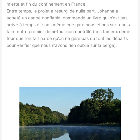
miette et fin du confinement en France.
Entre temps, le projet a resurgi de nulle part. Johanna a
acheté un canoë gonflable, commandé un livre qui n’est pas
arrivé à temps et sans même crié gare nous étions sur l’eau, à
faire notre premier demi-tour non contrôlé (ces fameux demi-
tour que l’on fait
parce qu’on ne gère pas du tout les départs
pour vérifier que nous n’avons rien oublié sur la berge).