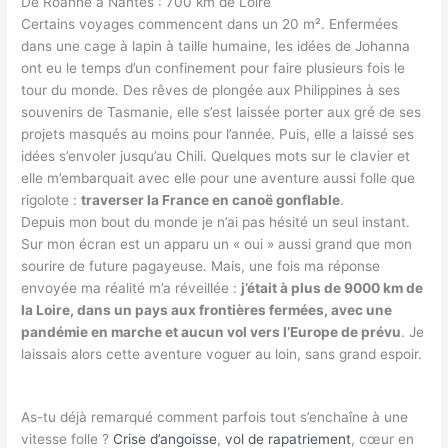
De Roanne à Nantes : 700 km de Loire
Certains voyages commencent dans un 20 m². Enfermées
dans une cage à lapin à taille humaine, les idées de Johanna
ont eu le temps d’un confinement pour faire plusieurs fois le
tour du monde. Des rêves de plongée aux Philippines à ses
souvenirs de Tasmanie, elle s’est laissée porter aux gré de ses
projets masqués au moins pour l’année. Puis, elle a laissé ses
idées s’envoler jusqu’au Chili. Quelques mots sur le clavier et
elle m’embarquait avec elle pour une aventure aussi folle que
rigolote :
traverser la France en canoë gonflable
.
Depuis mon bout du monde je n’ai pas hésité un seul instant.
Sur mon écran est un apparu un « oui » aussi grand que mon
sourire de future pagayeuse. Mais, une fois ma réponse
envoyée ma réalité m’a réveillée :
j’était à plus de 9000 km de
la Loire, dans un pays aux frontières fermées, avec une
pandémie en marche et aucun vol vers l’Europe de prévu
. Je
laissais alors cette aventure voguer au loin, sans grand espoir.
As-tu déjà remarqué comment parfois tout s’enchaîne à une
vitesse folle ?
Crise d’angoisse
,
vol de rapatriement
, cœur en