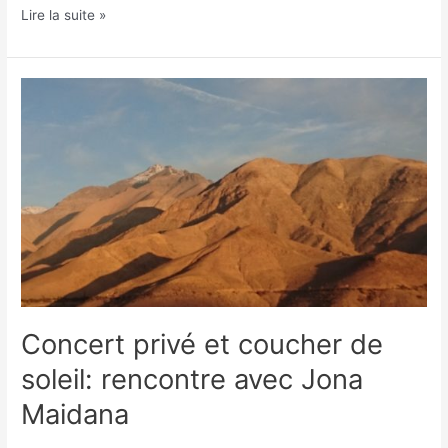
Lire la suite »
Concert
privé
et
coucher
de
soleil:
rencontre
avec
Jona
Maidana
Concert privé et coucher de
soleil: rencontre avec Jona
Maidana