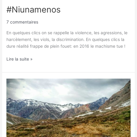
#Niunamenos
7 commentaires
En quelques clics on se rappelle la violence, les agressions, le
harcèlement, les viols, la discrimination. En quelques clics la
dure réalité frappe de plein fouet: en 2016 le machisme tue !
Lire la suite »
Le
Chili,
entre
amour
et
incompréhension