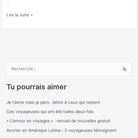
…
Lire la suite »
R
e
Tu pourrais aimer
c
h
Je t’aime mais je pars : lettre à ceux qui restent
e
Ces voyageuses qui ont été tuées deux fois
r
c
« L’amour en voyages » : recueil de nouvelles gratuit
h
Avorter en Amérique Latine : 3 voyageuses témoignent
e