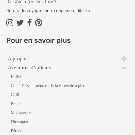
Dis, c’est où « chez toi » ?
r
Retour de voyage : entre déprime et liberté
:
Pour en savoir plus
À propos
Aventures d’ailleurs
Bolivie
Cap à l’Est : traversée de la Slovénie à pied
Chili
France
Madagascar
Nicaragua
Pérou