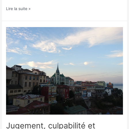
Lire la suite »
Jugement,
culpabilité
et
bûcher
festif:
aujourd’hui
Valparaíso
brûle
Judas
Jugement, culpabilité et