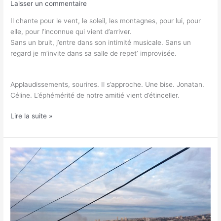
Laisser un commentaire
Il chante pour le vent, le soleil, les montagnes, pour lui, pour
elle, pour l’inconnue qui vient d’arriver.
Sans un bruit, j’entre dans son intimité musicale. Sans un
regard je m’invite dans sa salle de repet’ improvisée.
Applaudissements, sourires. Il s’approche. Une bise. Jonatan.
Céline. L’éphémérité de notre amitié vient d’étinceller.
Lire la suite »
Hier
la
Terre
a
tremblée:
6,9
sur