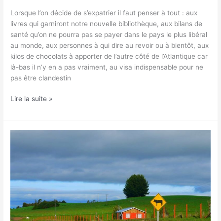
Lorsque l’on décide de s’expatrier il faut penser à tout : aux
livres qui garniront notre nouvelle bibliothèque, aux bilans de
santé qu’on ne pourra pas se payer dans le pays le plus libéral
au monde, aux personnes à qui dire au revoir ou à bientôt, aux
kilos de chocolats à apporter de l’autre côté de l’Atlantique car
là-bas il n’y en a pas vraiment, au visa indispensable pour ne
pas être clandestin
Lire la suite »
Trois
mois
plus
tard