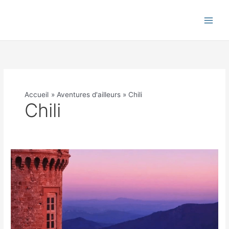
Aller
au
contenu
Accueil
Aventures d'ailleurs
Chili
Chili
Tour
du
monde
en
lignes
(presque)
droites