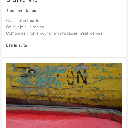
4 commentaires
Ce soir il est parti.
Ce soir je suis restée.
Comble de l’ironie pour une voyageuse, n’est-ce pas?!
Lire la suite »
Virgencita
de
la
Candelaria:
entre
religion,
capitalisme
et
chinoiseries