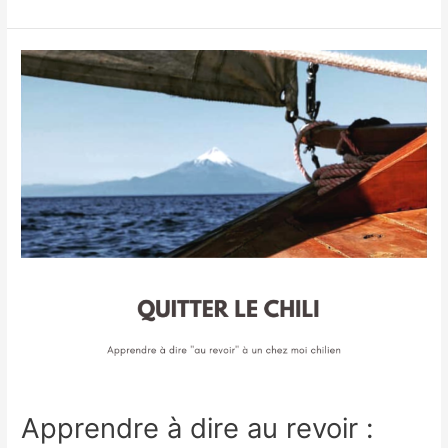
Apprendre
à
dire
au
revoir :
lettre
à
un
« chez
moi »
chilien
Apprendre à dire au revoir :