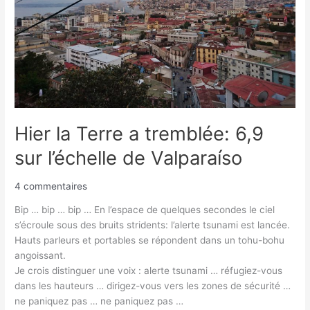
l’échelle
de
Valparaíso
Hier la Terre a tremblée: 6,9
sur l’échelle de Valparaíso
4 commentaires
Bip … bip … bip … En l’espace de quelques secondes le ciel
s’écroule sous des bruits stridents: l’alerte tsunami est lancée.
Hauts parleurs et portables se répondent dans un tohu-bohu
angoissant.
Je crois distinguer une voix : alerte tsunami … réfugiez-vous
dans les hauteurs … dirigez-vous vers les zones de sécurité …
ne paniquez pas … ne paniquez pas …