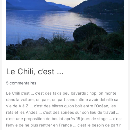
Le Chili, c’est …
5 commentaires
Le Chili c’est … c’est des taxis peu bavards : hop, on monte
dans la voiture, on paie, on part sans même avoir déballé sa
vie de A à Z … c’est des bières qu’on boit entre l’Océan, les
rats et les Andes … c’est des soirées sur son lieu de travail …
c’est une proposition de boulot après 15 jours de stage … c’est
l’envie de ne plus rentrer en France … c’est le besoin de partir