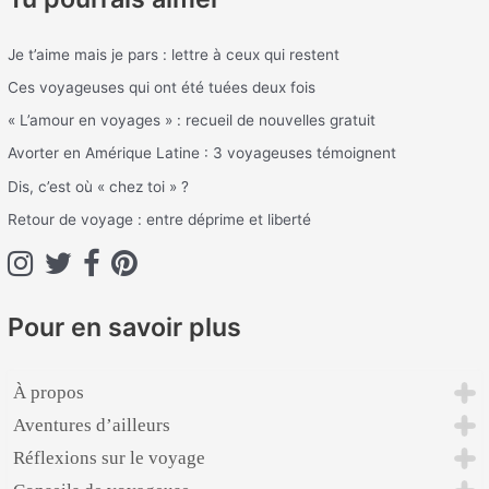
h
Je t’aime mais je pars : lettre à ceux qui restent
e
Ces voyageuses qui ont été tuées deux fois
r
c
« L’amour en voyages » : recueil de nouvelles gratuit
h
Avorter en Amérique Latine : 3 voyageuses témoignent
e
Dis, c’est où « chez toi » ?
r
Retour de voyage : entre déprime et liberté
:
Pour en savoir plus
À propos
Aventures d’ailleurs
Réflexions sur le voyage