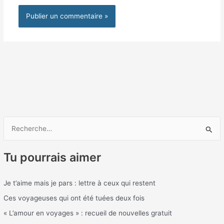
R
e
Tu pourrais aimer
c
h
Je t’aime mais je pars : lettre à ceux qui restent
e
Ces voyageuses qui ont été tuées deux fois
r
c
« L’amour en voyages » : recueil de nouvelles gratuit