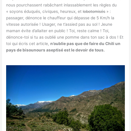
nous pourchassent rabâchant inlassablement les règles du
« soyons éduqués, civiques, heureux, et
lobotomisés
» :
passager, dénonce le chauffeur qui dépasse de 5 Km/h la
vitesse autorisée ! Usager, ne t’assied pas au sol ! Jeune
maman évite d’allaiter en public ! Toi, reste calme ! Toi,
dénonce-toi si tu as oublié une pomme dans ton sac à dos ! Et
toi qui écris cet article,
n’oublie pas que de faire du Chili un
pays de bisounours aseptisé est le devoir de tous.