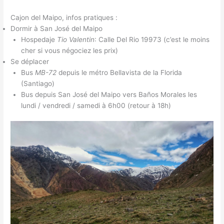
Cajon del Maipo, infos pratiques :
Dormir à San José del Maipo
Hospedaje
Tio Valentin
: Calle Del Rio 19973 (c’est le moins
cher si vous négociez les prix)
Se déplacer
Bus
MB-72
depuis le métro Bellavista de la Florida
(Santiago)
Bus depuis San José del Maipo vers Baños Morales les
lundi / vendredi / samedi à 6h00 (retour à 18h)