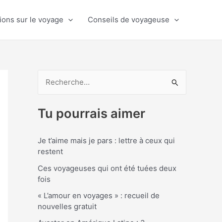
ions sur le voyage
Conseils de voyageuse
R
e
Tu pourrais aimer
c
h
Je t’aime mais je pars : lettre à ceux qui
e
restent
r
Ces voyageuses qui ont été tuées deux
c
fois
h
« L’amour en voyages » : recueil de
e
nouvelles gratuit
r