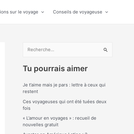
ions sur le voyage
Conseils de voyageuse
R
e
Tu pourrais aimer
c
h
Je t’aime mais je pars : lettre à ceux qui
e
restent
r
Ces voyageuses qui ont été tuées deux
c
fois
h
« L’amour en voyages » : recueil de
e
nouvelles gratuit
r