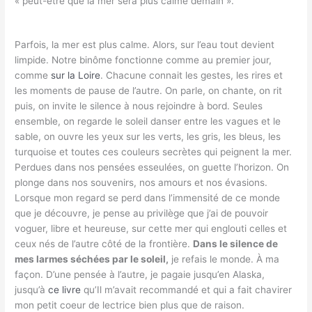
« peut-être que la mer sera plus calme demain ».
Parfois, la mer est plus calme. Alors, sur l’eau tout devient
limpide. Notre binôme fonctionne comme au premier jour,
comme
sur la Loire
. Chacune connait les gestes, les rires et
les moments de pause de l’autre. On parle, on chante, on rit
puis, on invite le silence à nous rejoindre à bord. Seules
ensemble, on regarde le soleil danser entre les vagues et le
sable, on ouvre les yeux sur les verts, les gris, les bleus, les
turquoise et toutes ces couleurs secrètes qui peignent la mer.
Perdues dans nos pensées esseulées, on guette l’horizon. On
plonge dans nos souvenirs, nos amours et nos évasions.
Lorsque mon regard se perd dans l’immensité de ce monde
que je découvre, je pense au privilège que j’ai de pouvoir
voguer, libre et heureuse, sur cette mer qui englouti celles et
ceux nés de l’autre côté de la frontière.
Dans le silence de
mes larmes séchées par le soleil,
je refais le monde. À ma
façon. D’une pensée à l’autre, je pagaie jusqu’en Alaska,
jusqu’à
ce livre
qu’Il m’avait recommandé et qui a fait chavirer
mon petit coeur de lectrice bien plus que de raison.