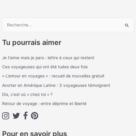
R
e
Tu pourrais aimer
c
h
Je t’aime mais je pars : lettre à ceux qui restent
e
Ces voyageuses qui ont été tuées deux fois
r
c
« L’amour en voyages » : recueil de nouvelles gratuit
h
Avorter en Amérique Latine : 3 voyageuses témoignent
e
Dis, c’est où « chez toi » ?
r
Retour de voyage : entre déprime et liberté
:
Pour en savoir plus