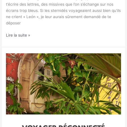
t’écrire des lettres, des missives que l’on s’échange sur nos
écrans trop bleus. Si les sternidés voyageaient aussi bien qu’ils
ne crient « León », je leur aurais sûrement demandé de te
déposer
Lire la suite »
Voyage
déconnecté
:
je
l’ai
fait
!