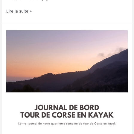
Lire la suite »
Journal
d’un
tour
de
Corse
en
kayak
:
semaine
4