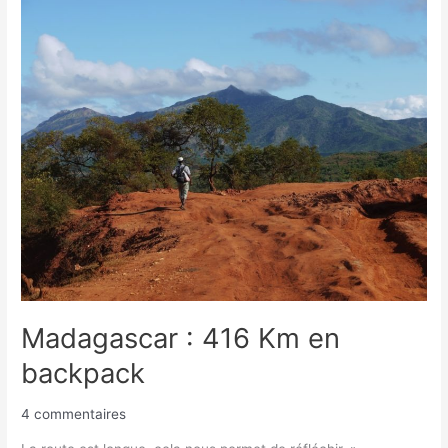
Madagascar
:
416
Km
en
backpack
Madagascar : 416 Km en
backpack
4 commentaires