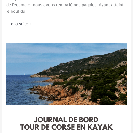
de l’écume et nous avons remballé nos pagaies. Ayant atteint
le bout du
Lire la suite »
Journal
d’un
tour
de
Corse
en
kayak
:
semaine
2