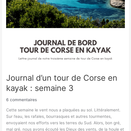
en
kayak
:
semaine
3
Journal d’un tour de Corse en
kayak : semaine 3
6 commentaires
Cette semaine le vent nous a plaquées au sol. Littéralement.
Sur l’eau, les rafales, bourrasques et autres tourmentes,
envoyaient nos efforts vers les terres du Sud. Alors, bon gré,
mal gré, nous avons écouté les Dieux des vents, de la houle et