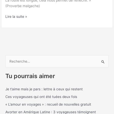
La route est longue, cela nous permet de réfléchir. »
(Proverbe malgache)
Lire la suite »
R
e
Tu pourrais aimer
c
h
Je t’aime mais je pars : lettre à ceux qui restent
e
Ces voyageuses qui ont été tuées deux fois
r
c
« L’amour en voyages » : recueil de nouvelles gratuit
h
Avorter en Amérique Latine : 3 voyageuses témoignent