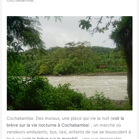
Cochabamba.
Cochabamba. Des muraux, une place qui vie la nuit (
voir la
brève sur la vie nocturne à Cochabamba
) , un marché où
vendeurs ambulants, bus, taxi, enfants de rue se bousculent à
tout va (
voir la brève sur le marché
) , une vue imprenable