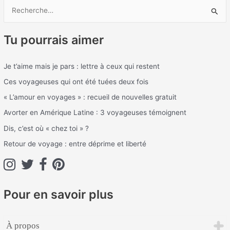
R
e
Tu pourrais aimer
c
h
Je t’aime mais je pars : lettre à ceux qui restent
e
Ces voyageuses qui ont été tuées deux fois
r
c
« L’amour en voyages » : recueil de nouvelles gratuit
h
Avorter en Amérique Latine : 3 voyageuses témoignent
e
Dis, c’est où « chez toi » ?
r
Retour de voyage : entre déprime et liberté
:
Pour en savoir plus
À propos