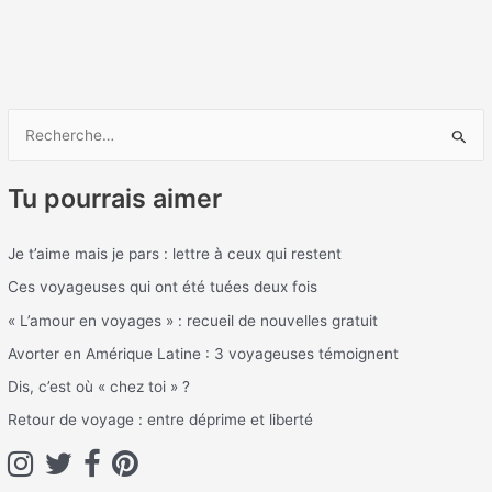
R
e
Tu pourrais aimer
c
h
Je t’aime mais je pars : lettre à ceux qui restent
e
Ces voyageuses qui ont été tuées deux fois
r
c
« L’amour en voyages » : recueil de nouvelles gratuit
h
Avorter en Amérique Latine : 3 voyageuses témoignent
e
Dis, c’est où « chez toi » ?
r
Retour de voyage : entre déprime et liberté
: