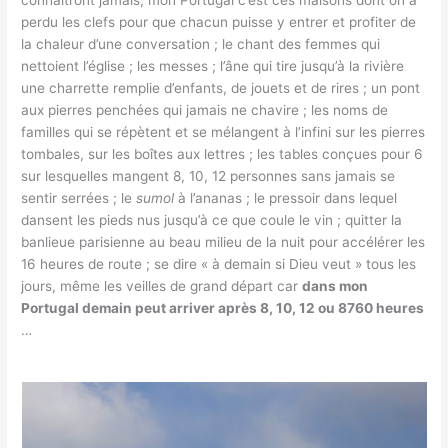
connaîtront jamais, mon Portugal c’est ces maisons dont on a
perdu les clefs pour que chacun puisse y entrer et profiter de
la chaleur d’une conversation ; le chant des femmes qui
nettoient l’église ; les messes ; l’âne qui tire jusqu’à la rivière
une charrette remplie d’enfants, de jouets et de rires ; un pont
aux pierres penchées qui jamais ne chavire ; les noms de
familles qui se répètent et se mélangent à l’infini sur les pierres
tombales, sur les boîtes aux lettres ; les tables conçues pour 6
sur lesquelles mangent 8, 10, 12 personnes sans jamais se
sentir serrées ; le
sumol
à l’ananas ; le pressoir dans lequel
dansent les pieds nus jusqu’à ce que coule le vin ; quitter la
banlieue parisienne au beau milieu de la nuit pour accélérer les
16 heures de route ; se dire « à demain si Dieu veut » tous les
jours, même les veilles de grand départ car
dans mon
Portugal demain peut arriver après 8, 10, 12 ou 8760 heures
…