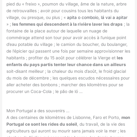
pied du « freixo », poumon du village, âme de la nature, arbre
de retrouvailles ; avoir pour cousins tous les habitants du
village, ou presque, ou plus ; «
apita o comboio, lá vai a apitar
» ;
les femmes qui descendent à la rivière laver les draps
; la
fontaine de la place autour de laquelle un nuage de
commérage attend son tour pour avoir accès à l’unique point
d’eau potable du village ; le camion du boucher, du boulanger,
de l’épicier qui passent une fois par semaine approvisionner les
habitants ; profiter du 15 août pour célébrer la Vierge et
les
enfants du pays partis tenter leur chance dans un ailleurs
soit-disant meilleur ; la chaleur du mois d’août, le froid glacial
du mois de décembre ; les quelques escudos nécessaires pour
aller acheter des bonbons ; marcher des kilomètres pour se
procurer un Coca-Cola ; le pão de ló …
Mon Portugal a des souvenirs …
A des centaines de kilomètres de Lisbonne, Faro et Porto,
mon
Portugal ce sont les rides du soleil
, du travail, de la vie des
agriculteurs qui auront su mourir sans jamais voir la mer ; les