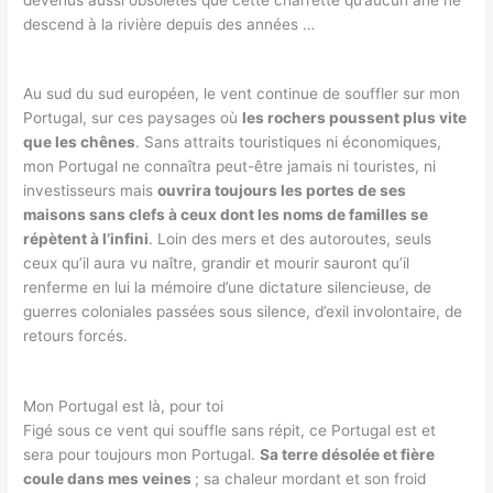
devenus aussi obsolètes que cette charrette qu’aucun âne ne
descend à la rivière depuis des années …
Au sud du sud européen, le vent continue de souffler sur mon
Portugal, sur ces paysages où
les rochers poussent plus vite
que les chênes
. Sans attraits touristiques ni économiques,
mon Portugal ne connaîtra peut-être jamais ni touristes, ni
investisseurs mais
ouvrira toujours les portes de ses
maisons sans clefs à ceux dont les noms de familles se
répètent à l’infini
. Loin des mers et des autoroutes, seuls
ceux qu’il aura vu naître, grandir et mourir sauront qu’il
renferme en lui la mémoire d’une dictature silencieuse, de
guerres coloniales passées sous silence, d’exil involontaire, de
retours forcés.
Mon Portugal est là, pour toi
Figé sous ce vent qui souffle sans répit, ce Portugal est et
sera pour toujours mon Portugal.
Sa terre désolée et fière
coule dans mes veines
; sa chaleur mordant et son froid