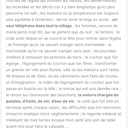
cloches de l’église qui sonnent les heures, les demie-heures,
les incendies et les décès car il y bien longtemps qu’ici plus
personne ne naît ; les maisons où la température est toujours
plus agréable à l’extérieur ; devoir laver le linge au lavoir ;
un
seul téléphone dans tout le village
; les femmes, veuves de
maris partis trop tôt, qui ne portent que du noir ; la fanfare ; le
voile avec lequel on se couvre la tête pour rentrer dans l’église
; le fromage qu’on ne saurait manger sans marmelade ; la
marmelade qu’on ne saurait manger sans pain ; les journées
entières à ramasser les pommes de terre ; le cochon que l’on
égorge ; l’égorgement du cochon que l’on filme ; transformer
un grenier en ville pour Barbie, ville où les maisons sont faites
de briques et de tôles, où les vêtements sont faits de chutes
et d’imagination ; la vidéo de l’égorgement du cochon que l’on
passe en boucle sur la télé ; la morue qui est une denrée rare ;
le retour sur l’autoroute des bouchons,
la voiture chargée de
patates, d’huile, de vin, d’eau de vie
; le café que l’on boit en
terrasse après chaque repas ; les difficultés que l’on rencontre
lorsqu’on explique notre végétarianisme ; le regarde médusé et
médisant de mes tantes lorsque mon petit ami sort de table
avant moi pour faire la vaisselle …