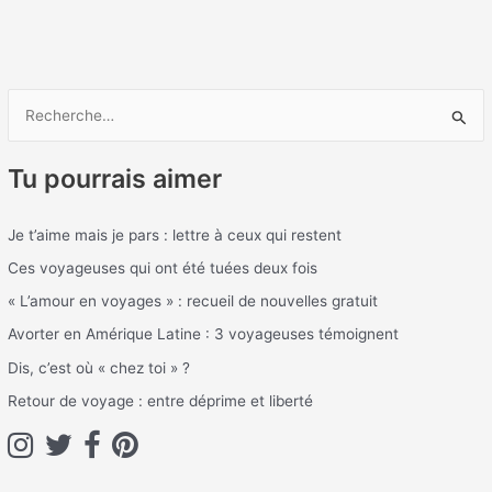
R
e
Tu pourrais aimer
c
h
Je t’aime mais je pars : lettre à ceux qui restent
e
Ces voyageuses qui ont été tuées deux fois
r
c
« L’amour en voyages » : recueil de nouvelles gratuit
h
Avorter en Amérique Latine : 3 voyageuses témoignent
e
Dis, c’est où « chez toi » ?
r
Retour de voyage : entre déprime et liberté
: