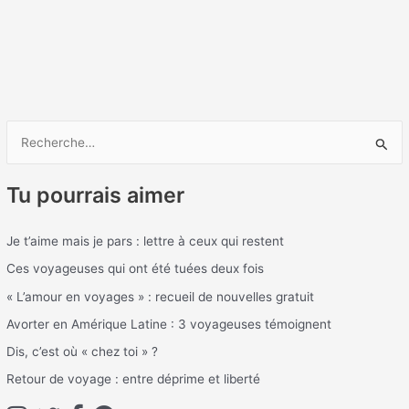
R
e
Tu pourrais aimer
c
h
Je t’aime mais je pars : lettre à ceux qui restent
e
Ces voyageuses qui ont été tuées deux fois
r
c
« L’amour en voyages » : recueil de nouvelles gratuit
h
Avorter en Amérique Latine : 3 voyageuses témoignent
e
Dis, c’est où « chez toi » ?
r
Retour de voyage : entre déprime et liberté