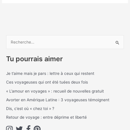
R
e
Tu pourrais aimer
c
h
Je t’aime mais je pars : lettre à ceux qui restent
e
Ces voyageuses qui ont été tuées deux fois
r
c
« L’amour en voyages » : recueil de nouvelles gratuit
h
Avorter en Amérique Latine : 3 voyageuses témoignent
e
Dis, c’est où « chez toi » ?
r
Retour de voyage : entre déprime et liberté
: