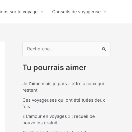
ions sur le voyage
Conseils de voyageuse
R
e
Tu pourrais aimer
c
h
Je t’aime mais je pars : lettre à ceux qui
e
restent
r
Ces voyageuses qui ont été tuées deux
c
fois
h
« L’amour en voyages » : recueil de
e
nouvelles gratuit
r