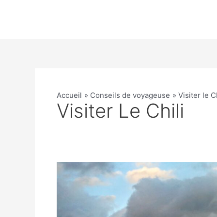
Aller
au
contenu
Accueil
Conseils de voyageuse
Visiter le C
Visiter Le Chili
Puerto
Williams
:
une
pause