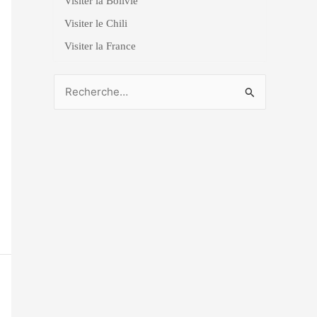
Visiter la Bolivie
Visiter le Chili
Visiter la France
R
e
c
h
e
r
c
h
e
r